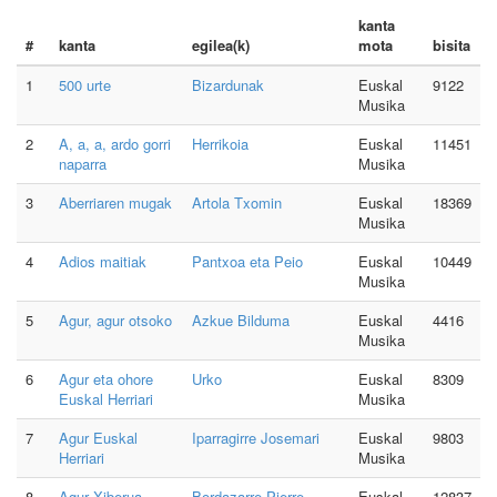
kanta
#
kanta
egilea(k)
mota
bisita
1
500 urte
Bizardunak
Euskal
9122
Musika
2
A, a, a, ardo gorri
Herrikoia
Euskal
11451
naparra
Musika
3
Aberriaren mugak
Artola Txomin
Euskal
18369
Musika
4
Adios maitiak
Pantxoa eta Peio
Euskal
10449
Musika
5
Agur, agur otsoko
Azkue Bilduma
Euskal
4416
Musika
6
Agur eta ohore
Urko
Euskal
8309
Euskal Herriari
Musika
7
Agur Euskal
Iparragirre Josemari
Euskal
9803
Herriari
Musika
8
Agur Xiberua
Bordazarre Pierre
Euskal
12837