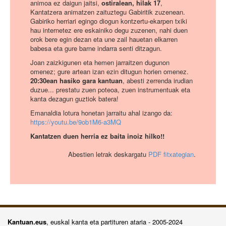
animoa ez daigun jaitsi,
ostiralean, hilak 17
,
Kantatzera animatzen zaituztegu Gabiritik zuzenean.
Gabiriko herriari egingo diogun kontzertu-ekarpen txiki
hau internetez ere eskainiko degu zuzenen, nahi duen
orok bere egin dezan eta une zail hauetan elkarren
babesa eta gure barne indarra senti ditzagun.
Joan zaizkigunen eta hemen jarraitzen dugunon
omenez; gure artean izan ezin ditugun horien omenez.
20:30ean hasiko gara kantuan
, abesti zerrenda irudian
duzue... prestatu zuen poteoa, zuen instrumentuak eta
kanta dezagun guztiok batera!
Emanaldia lotura honetan jarraitu ahal izango da:
https://youtu.be/9ob1M6-a3MQ
Kantatzen duen herria ez baita inoiz hilko!!
Abestien letrak deskargatu
PDF fitxategian
.
Kantuan.eus
, euskal kanta eta partituren ataria - 2005-2024