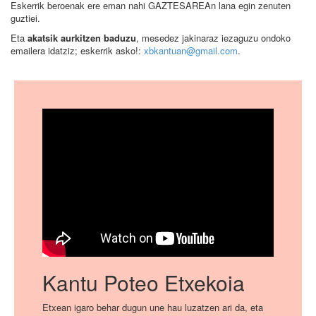
Eskerrik beroenak ere eman nahi GAZTESAREAn lana egin zenuten
guztiei.
Eta
akatsik aurkitzen baduzu
, mesedez jakinaraz iezaguzu ondoko
emailera idatziz; eskerrik asko!:
xbkantuan@gmail.com
.
Kantu Poteo Etxekoia
Etxean igaro behar dugun une hau luzatzen ari da, eta